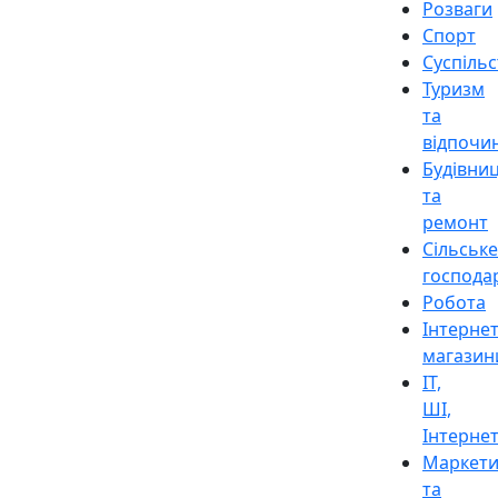
Розваги
Спорт
Суспіль
Туризм
та
відпочи
Будівни
та
ремонт
Сільське
господа
Робота
Інтерне
магазин
ІТ,
ШІ,
Інтерне
Маркети
та