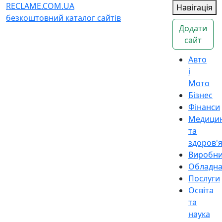
RECLAME.COM.UA
Навігація
безкоштовний каталог сайтів
Додати
сайт
Авто
і
Мото
Бізнес
Фінанси
Медици
та
здоров'
Виробн
Обладн
Послуги
Освіта
та
наука