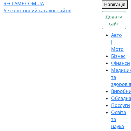
RECLAME.COM.UA
Навігація
безкоштовний каталог сайтів
Додати
сайт
Авто
і
Мото
Бізнес
Фінанси
Медици
та
здоров'
Виробн
Обладн
Послуги
Освіта
та
наука