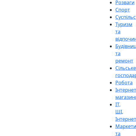
Розваги
Спорт
Суспіль
Туризм
та
відпочи
Будівни
та
ремонт
Сільське
господа
Робота
Інтерне
магазин
ІТ,
ШІ,
Інтерне
Маркети
та