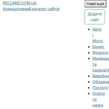
RECLAME.COM.UA
Навігація
безкоштовний каталог сайтів
Додати
сайт
Авто
і
Мото
Бізнес
Фінанси
Медици
та
здоров'
Виробн
Обладн
Послуги
Освіта
та
наука