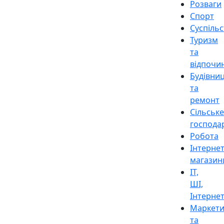
Розваги
Спорт
Суспіль
Туризм
та
відпочи
Будівни
та
ремонт
Сільське
господа
Робота
Інтерне
магазин
ІТ,
ШІ,
Інтерне
Маркети
та