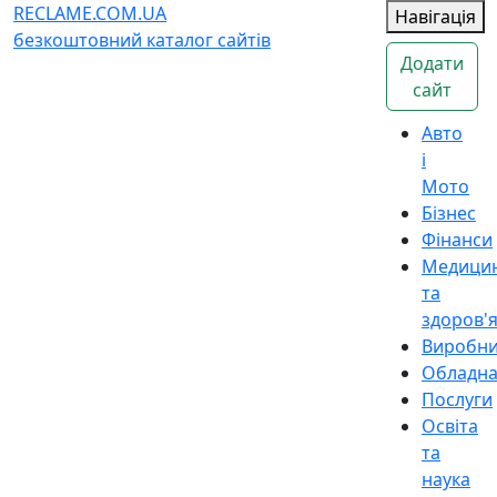
RECLAME.COM.UA
Навігація
безкоштовний каталог сайтів
Додати
сайт
Авто
і
Мото
Бізнес
Фінанси
Медици
та
здоров'
Виробн
Обладн
Послуги
Освіта
та
наука