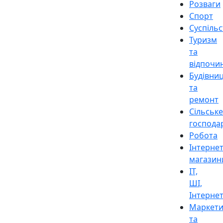
Розваги
Спорт
Суспіль
Туризм
та
відпочи
Будівни
та
ремонт
Сільське
господа
Робота
Інтерне
магазин
ІТ,
ШІ,
Інтерне
Маркети
та