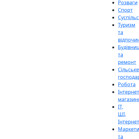
Розваги
Спорт
Суспіль
Туризм
та
відпочи
Будівни
та
ремонт
Сільське
господа
Робота
Інтерне
магазин
ІТ,
ШІ,
Інтерне
Маркети
та