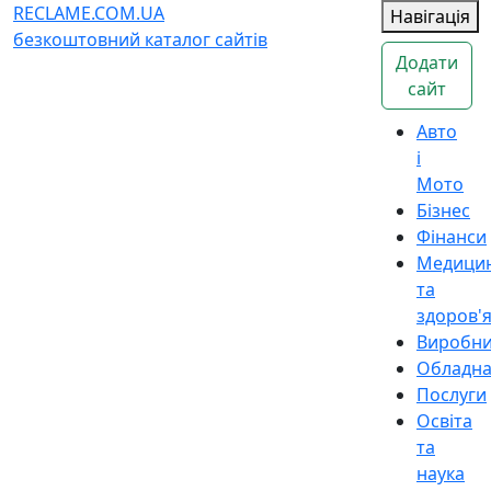
RECLAME.COM.UA
Навігація
безкоштовний каталог сайтів
Додати
сайт
Авто
і
Мото
Бізнес
Фінанси
Медици
та
здоров'
Виробн
Обладн
Послуги
Освіта
та
наука