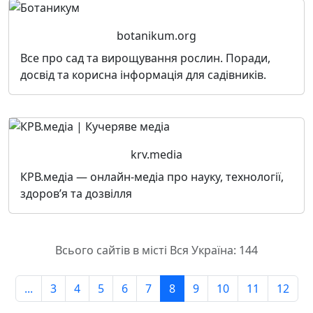
botanikum.org
Все про сад та вирощування рослин. Поради,
досвід та корисна інформація для садівників.
krv.media
КРВ.медіа — онлайн-медіа про науку, технології,
здоров’я та дозвілля
Всього сайтів в місті Вся Україна: 144
...
3
4
5
6
7
8
9
10
11
12