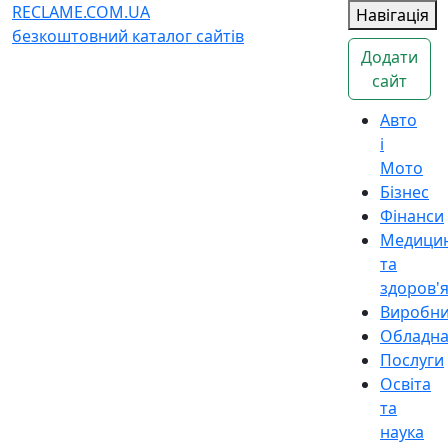
RECLAME.COM.UA
Навігація
безкоштовний каталог сайтів
Додати
сайт
Авто
і
Мото
Бізнес
Фінанси
Медици
та
здоров'
Виробн
Обладн
Послуги
Освіта
та
наука