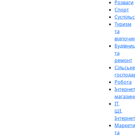
Розваги
Спорт
Суспіль
Туризм
та
відпочи
Будівни
та
ремонт
Сільське
господа
Робота
Інтерне
магазин
ІТ,
ШІ,
Інтерне
Маркети
та