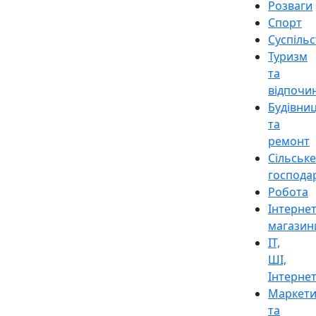
Розваги
Спорт
Суспіль
Туризм
та
відпочи
Будівни
та
ремонт
Сільське
господа
Робота
Інтерне
магазин
ІТ,
ШІ,
Інтерне
Маркети
та