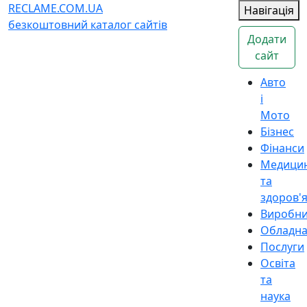
RECLAME.COM.UA
Навігація
безкоштовний каталог сайтів
Додати
сайт
Авто
і
Мото
Бізнес
Фінанси
Медици
та
здоров'
Виробн
Обладн
Послуги
Освіта
та
наука