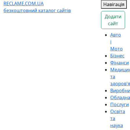
RECLAME.COM.UA
Навігація
безкоштовний каталог сайтів
Додати
сайт
Авто
і
Мото
Бізнес
Фінанси
Медици
та
здоров'
Виробн
Обладн
Послуги
Освіта
та
наука