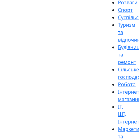
Розваги
Спорт
Суспіль
Туризм
та
відпочи
Будівни
та
ремонт
Сільське
господа
Робота
Інтерне
магазин
ІТ,
ШІ,
Інтерне
Маркети
та