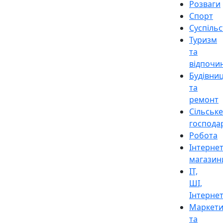
Розваги
Спорт
Суспіль
Туризм
та
відпочи
Будівни
та
ремонт
Сільське
господа
Робота
Інтерне
магазин
ІТ,
ШІ,
Інтерне
Маркети
та