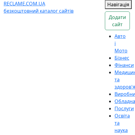
RECLAME.COM.UA
Навігація
безкоштовний каталог сайтів
Додати
сайт
Авто
і
Мото
Бізнес
Фінанси
Медици
та
здоров'
Виробн
Обладн
Послуги
Освіта
та
наука