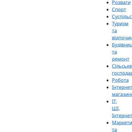
Розваги
Спорт
Суспіль
Туризм
та
відпочи
Будівни
та
ремонт
Сільське
господа
Робота
Інтерне
магазин
ІТ,
ШІ,
Інтерне
Маркети
та