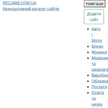
RECLAME.COM.UA
Навігація
безкоштовний каталог сайтів
Додати
сайт
Авто
і
Мото
Бізнес
Фінанси
Медици
та
здоров'
Виробн
Обладн
Послуги
Освіта
та
наука