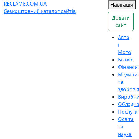
RECLAME.COM.UA
Навігація
безкоштовний каталог сайтів
Додати
сайт
Авто
і
Мото
Бізнес
Фінанси
Медици
та
здоров'
Виробн
Обладн
Послуги
Освіта
та
наука