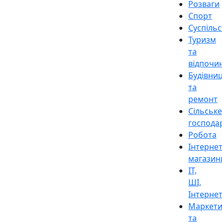
Розваги
Спорт
Суспіль
Туризм
та
відпочи
Будівни
та
ремонт
Сільське
господа
Робота
Інтерне
магазин
ІТ,
ШІ,
Інтерне
Маркети
та