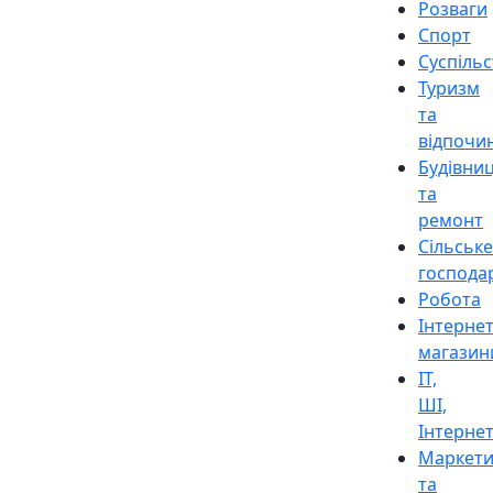
Розваги
Спорт
Суспіль
Туризм
та
відпочи
Будівни
та
ремонт
Сільське
господа
Робота
Інтерне
магазин
ІТ,
ШІ,
Інтерне
Маркети
та