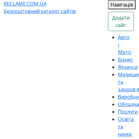
RECLAME.COM.UA
Навігація
безкоштовний каталог сайтів
Додати
сайт
Авто
і
Мото
Бізнес
Фінанси
Медици
та
здоров'
Виробн
Обладн
Послуги
Освіта
та
наука