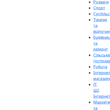
Розваги
Спорт
Суспіль
Туризм
та
відпочи
Будівни
та
ремонт
Сільське
господа
Робота
Інтерне
магазин
ІТ,
ШІ,
Інтерне
Маркети
та