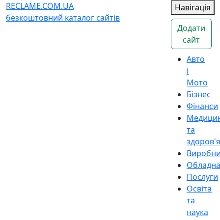
RECLAME.COM.UA
Навігація
безкоштовний каталог сайтів
Додати
сайт
Авто
і
Мото
Бізнес
Фінанси
Медици
та
здоров'
Виробн
Обладн
Послуги
Освіта
та
наука