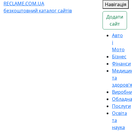
RECLAME.COM.UA
Навігація
безкоштовний каталог сайтів
Додати
сайт
Авто
і
Мото
Бізнес
Фінанси
Медици
та
здоров'
Виробн
Обладн
Послуги
Освіта
та
наука