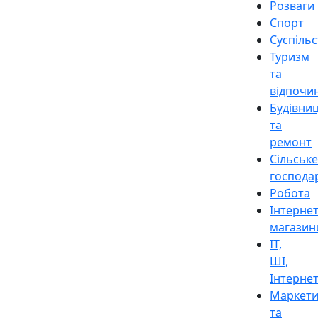
Розваги
Спорт
Суспіль
Туризм
та
відпочи
Будівни
та
ремонт
Сільське
господа
Робота
Інтерне
магазин
ІТ,
ШІ,
Інтерне
Маркети
та