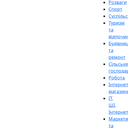
Розваги
Спорт
Суспіль
Туризм
та
відпочи
Будівни
та
ремонт
Сільське
господа
Робота
Інтерне
магазин
ІТ,
ШІ,
Інтерне
Маркети
та