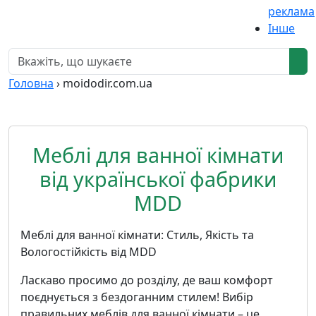
реклама
Інше
Головна
›
moidodir.com.ua
Меблі для ванної кімнати
від української фабрики
MDD
Меблі для ванної кімнати: Стиль, Якість та
Вологостійкість від MDD
Ласкаво просимо до розділу, де ваш комфорт
поєднується з бездоганним стилем! Вибір
правильних меблів для ванної кімнати – це