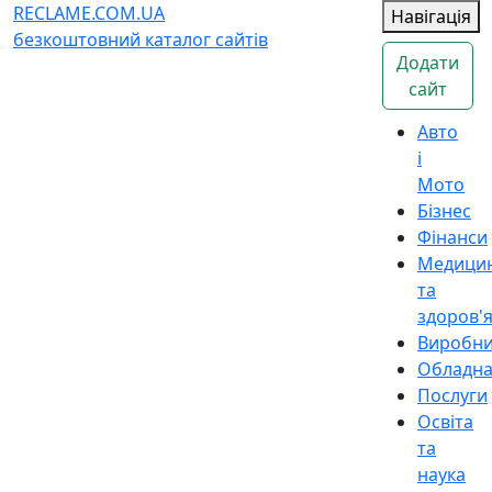
RECLAME.COM.UA
Навігація
безкоштовний каталог сайтів
Додати
сайт
Авто
і
Мото
Бізнес
Фінанси
Медици
та
здоров'
Виробн
Обладн
Послуги
Освіта
та
наука