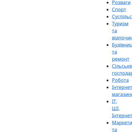
Розваги
Спорт
Суспіль
Туризм
та
відпочи
Будівни
та
ремонт
Сільське
господа
Робота
Інтерне
магазин
ІТ,
ШІ,
Інтерне
Маркети
та