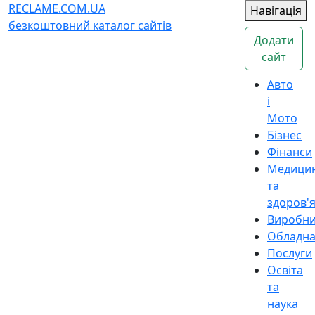
RECLAME.COM.UA
Навігація
безкоштовний каталог сайтів
Додати
сайт
Авто
і
Мото
Бізнес
Фінанси
Медици
та
здоров'
Виробн
Обладн
Послуги
Освіта
та
наука