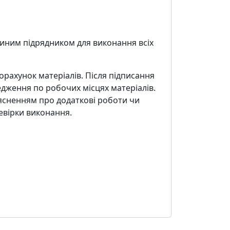
диним підрядником для виконання всіх
орахунок матеріалів. Після підписання
едження по робочих місцях матеріалів.
ясненням про додаткові роботи чи
евірки виконання.