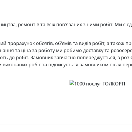
цтва, ремонтів та всіх пов'язаних з ними робіт. Ми є є
й прорахунок обсягів, об'ємів та видів робіт, а також пр
онання та ціна за роботу ми робимо доставку та розосер
ть до робіт. Замовник завчасно попереджується, з роз'
м виконаних робіт та підписується замовником після пер