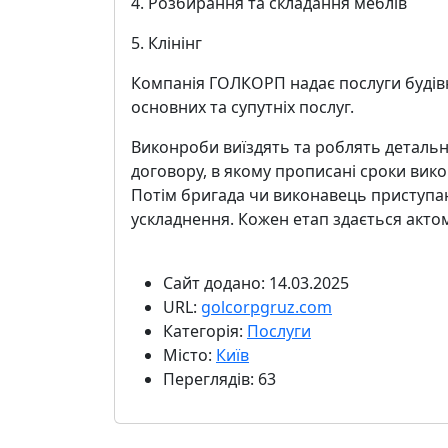
4. Розбирання та складання меблів
5. Клінінг
Компанія ГОЛКОРП надає послуги будівни
основних та супутніх послуг.
Виконроби виїздять та роблять детальни
договору, в якому прописані сроки вик
Потім бригада чи виконавець приступаю
ускладнення. Кожен етап здається акто
Сайт додано: 14.03.2025
URL:
golcorpgruz.com
Категорія:
Послуги
Місто:
Київ
Переглядів: 63