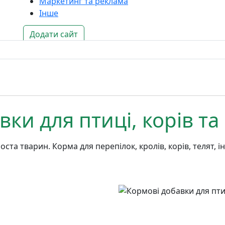
Маркетинг та реклама
Інше
Додати сайт
ки для птиці, корів т
ста тварин. Корма для перепілок, кролів, корів, телят, і