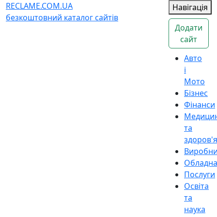
RECLAME.COM.UA
Навігація
безкоштовний каталог сайтів
Додати
сайт
Авто
і
Мото
Бізнес
Фінанси
Медици
та
здоров'
Виробн
Обладн
Послуги
Освіта
та
наука