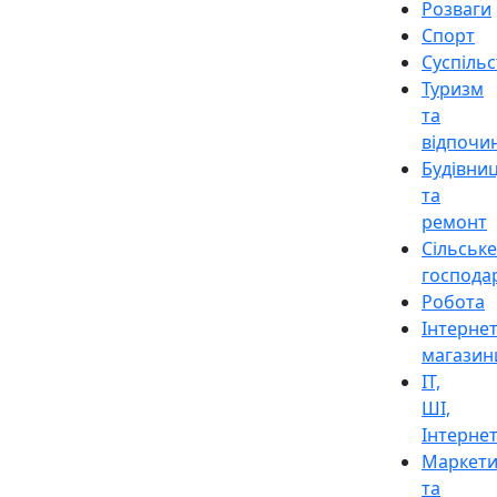
Розваги
Спорт
Суспіль
Туризм
та
відпочи
Будівни
та
ремонт
Сільське
господа
Робота
Інтерне
магазин
ІТ,
ШІ,
Інтерне
Маркети
та