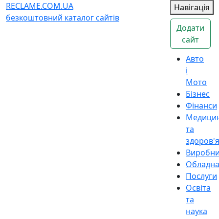
RECLAME.COM.UA
Навігація
безкоштовний каталог сайтів
Додати
сайт
Авто
і
Мото
Бізнес
Фінанси
Медици
та
здоров'
Виробн
Обладн
Послуги
Освіта
та
наука