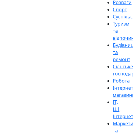
Розваги
Спорт
Суспіль
Туризм
та
відпочи
Будівни
та
ремонт
Сільське
господа
Робота
Інтерне
магазин
ІТ,
ШІ,
Інтерне
Маркети
та