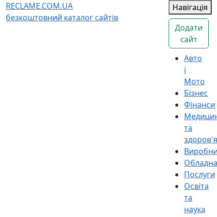
RECLAME.COM.UA
Навігація
безкоштовний каталог сайтів
Додати
сайт
Авто
і
Мото
Бізнес
Фінанси
Медици
та
здоров'
Виробн
Обладн
Послуги
Освіта
та
наука