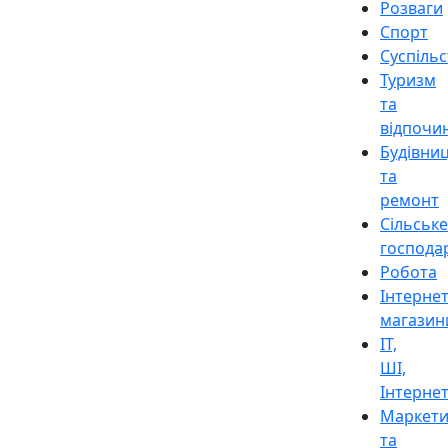
Розваги
Спорт
Суспіль
Туризм
та
відпочи
Будівни
та
ремонт
Сільське
господа
Робота
Інтерне
магазин
ІТ,
ШІ,
Інтерне
Маркети
та