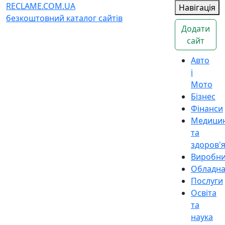
RECLAME.COM.UA
Навігація
безкоштовний каталог сайтів
Додати
сайт
Авто
і
Мото
Бізнес
Фінанси
Медици
та
здоров'
Виробн
Обладн
Послуги
Освіта
та
наука