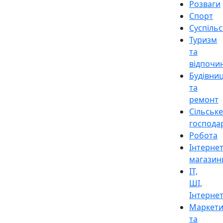
Розваги
Спорт
Суспіль
Туризм
та
відпочи
Будівни
та
ремонт
Сільське
господа
Робота
Інтерне
магазин
ІТ,
ШІ,
Інтерне
Маркети
та