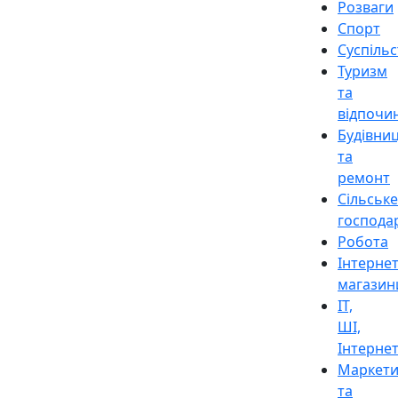
Розваги
Спорт
Суспіль
Туризм
та
відпочи
Будівни
та
ремонт
Сільське
господа
Робота
Інтерне
магазин
ІТ,
ШІ,
Інтерне
Маркети
та