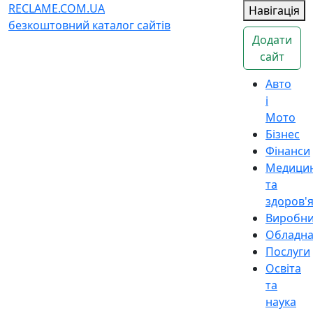
RECLAME.COM.UA
Навігація
безкоштовний каталог сайтів
Додати
сайт
Авто
і
Мото
Бізнес
Фінанси
Медици
та
здоров'
Виробн
Обладн
Послуги
Освіта
та
наука